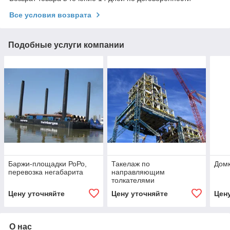
Все условия возврата
Подобные услуги компании
Баржи-площадки РоРо,
Такелаж по
Домк
перевозка негабарита
направляющим
толкателями
Цену уточняйте
Цену уточняйте
Цен
О нас